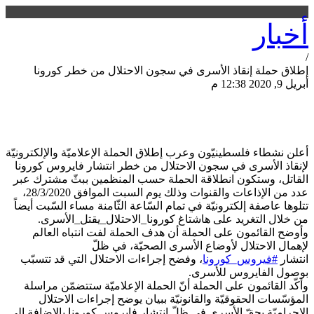
أخبار
/
إطلاق حملة إنقاذ الأسرى في سجون الاحتلال من خطر كورونا
أبريل 9, 2020 12:38 م
مشاركة الصفحة
أعلن نشطاء فلسطينيّون وعرب إطلاق الحملة الإعلاميّة والإلكترونيّة
لإنقاذ الأسرى في سجون الاحتلال من خطر انتشار فايروس كورونا
القاتل، وستكون انطلاقة الحملة حسب المنظمين ببثّ مشترك عبر
عدد من الإذاعات والقنوات وذلك يوم السبت الموافق 28/3/2020،
تتلوها عاصفة إلكترونيّة في تمام السّاعة الثّامنة مساء السّبت أيضاً
من خلال التغريد على هاشتاغ كورونا_الاحتلال_يقتل_الأسرى.
وأوضح القائمون على الحملة أن هدف الحملة لفت انتباه العالم
لإهمال الاحتلال لأوضاع الأسرى الصحيّة، في ظلّ
انتشار
#فيروس_كورونا
، وفضح إجراءات الاحتلال التي قد تتسبّب
بوصول الفايروس للأسرى.
وأكّد القائمون على الحملة أنّ الحملة الإعلاميّة ستتضمّن مراسلة
المؤسّسات الحقوقيّة والقانونيّة ببيان يوضح إجراءات الاحتلال
الإجراميّة بحقّ الأسرى في ظلّ انتشار فايروس كورونا بالإضافة إلى