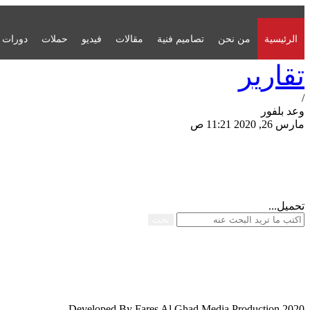
الرئيسية
من نحن
تصاميم فنية
مقالات
فيديو
حملات
دورات
تقارير
/
وعد بلفور
مارس 26, 2020 11:21 ص
مشاركة الصفحة
تحميل...
بحث
Developed By Fares Al Ghad Media Production 2020