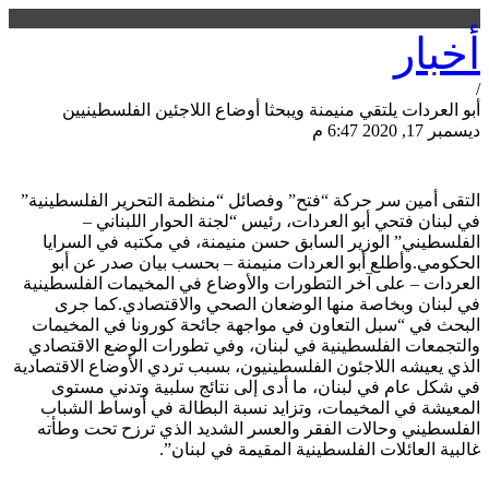
أخبار
/
أبو العردات يلتقي منيمنة ويبحثا أوضاع اللاجئين الفلسطينيين
ديسمبر 17, 2020 6:47 م
مشاركة الصفحة
التقى أمين سر حركة “فتح” وفصائل “منظمة التحرير الفلسطينية”
في لبنان فتحي أبو العردات، رئيس “لجنة الحوار اللبناني –
الفلسطيني” الوزير السابق حسن منيمنة، في مكتبه في السرايا
الحكومي.وأطلع أبو العردات منيمنة – بحسب بيان صدر عن أبو
العردات – على آخر التطورات والأوضاع في المخيمات الفلسطينية
في لبنان وبخاصة منها الوضعان الصحي والاقتصادي.كما جرى
البحث في “سبل التعاون في مواجهة جائحة كورونا في المخيمات
والتجمعات الفلسطينية في لبنان، وفي تطورات الوضع الاقتصادي
الذي يعيشه اللاجئون الفلسطينيون، بسبب تردي الأوضاع الاقتصادية
في شكل عام في لبنان، ما أدى إلى نتائج سلبية وتدني مستوى
المعيشة في المخيمات، وتزايد نسبة البطالة في أوساط الشباب
الفلسطيني وحالات الفقر والعسر الشديد الذي ترزح تحت وطأته
غالبية العائلات الفلسطينية المقيمة في لبنان”.