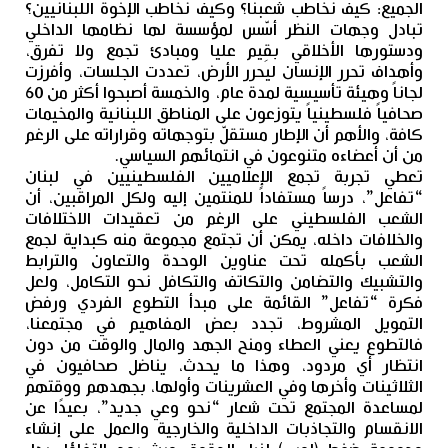
الجميع: كيف نخاطب شعبنا؟ وكيف نخاطب الإخوة اللبنانيين؟
تبادل وجهات النظر أسّس لمؤسسة لها نظامها الداخلي
ودستورها الأخلاقي بقِيم عليا ومبادئ تجمع ولا تفرق،
وأهداف تحرر الإنسان ليحرر الأرض، تعددت الجلسات، وأفرزت
لجاناً وهيئة تأسيسية لمدة عام، والخمسة أصبحوا أكثر من 60
صحافياً فلسطينياً يتوزعون على المناطق اللبنانية والمخيمات
كافة، والأهم أن الإطار مستقلّ بتوجهاته وقراراته على الرغم
من أن أعضاءه متنوعون في انتمائهم السياسي.
تعطي تجربة تجمع الإعلاميين الفلسطينيين في لبنان
“تفاعل”، درساً مستفاداً للمنتمين إليه ولكل المراقبين، أن
الشعب الفلسطيني على الرغم من تعقيدات الاختلافات
والخلافات داخله، يمكن أن تجتمع مجموعة منه كبداية لجمع
الشعب بأكمله تحت عناوين الوحدة والتعاون والترابط
والتشبيك والتضامن والتكاتف والتكافل نحو التكامل، ولعل
فكرة “تفاعل” القائمة على مبدأ التطوع الفردي ورفض
التمويل المشروط، تجدد بعض المفاهيم في مجتمعنا،
فالتطوع يعني العطاء ومنح الجهد والمال والوقت من دون
انتظار أي مردود، وهذا ما يحدث، يناضل صحافيون في
الثلاثينات وأخرها وفي العشرينات وأولها، بجهدهم ووقتهم
لمساعدة المجتمع تحت شعار “نحو وعي جديد”، بعيدًا عن
الانقسام والتجاذبات الداخلية والخارجية والعمل على إنشاء