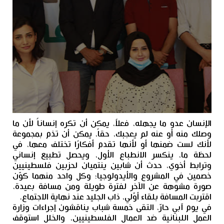
الإنسان عدو ما يجهله، فعلاً، يمكن أن تكره إنساناً لأن ما
وصلك منه أو عنه لم يعجبك، حقاً، يمكن أن تذم بمجموعة
لأنك لست ضمنها أو لأنها تقدم أفكارًا تختلف معها، في
لحظة ما، ينكسر الانطباع الأول، ويحصل تطبيع إنساني
وترابط أخوي، حدث أن شابين ينتميان لحزبين فلسطينيين
خصمين في المشروع والأيدولوجيا؛ وكل واحد منهما كوّن
صورة مشوهة عن الآخر لفترة طويلة ومن مسافة بعيدة،
اقتربت المسافة بلقاء أوّلي، ذاب الجليد عند نهاية الاجتماع.
في يوم آبي حارّ، التقى خمسة شباب يناقشون إجراءات وزارة
العمل اللبنانية ضد العمال الفلسطينيين، والخلل استوقف