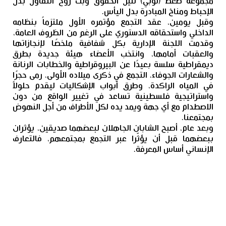
مجموعة ضغط (لوبي) لنيل الحقوق وبث روح التفاؤل بدل
الإحباط ومناخ المبادرة بدل اليأس.
وقبل يومين، عقد التجمع مؤتمره الأول ملتزماً بنظامه
الداخلي واستحقاقه الدستوري على الرغم من الظروف العامة،
وقدمت اللجنة الإدارية بكل شفافية ملخصًا لإنجازاتها
والعقبات أمامها، وانتخب الأعضاء هيئة جديدة بطرق
ديمقراطية سلسة بعيدًا عن البيروقراطية والخطابات الرنانة
والشعارات الجوفاء، التجمع في ذكرى ميلاده الأولى، رمى حجرًا
في المياه الراكدة، وطرق أبواب الإشكاليات ليقدم حلولاً
واستراتيجية فلسطينية تساعد في تغيير الواقع من دون
الاصطدام مع أي جهة ويمد يده لكل الأطراف من أجل النهوض
بمجتمعنا.
وبعد عام، أصبح الشابان الجاهلان لبعضهما صديقين، يؤثران
ببعضهما قبل أن يؤثّرا عبر التجمع بمجتمعهم، فالتعارف
الإنساني أساس المعرفة.